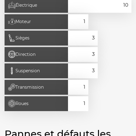
Électrique
Moteur
Sièges
Direction
Suspension
Transmission
Roues
Pannes et défauts les