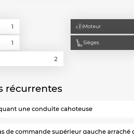
Moteur
Sièges
s récurrentes
voquant une conduite cahoteuse
as de commande supérieur gauche arraché du