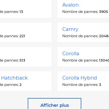
Avalon
de pannes:
13
Nombre de pannes:
3905
Camry
de pannes:
221
Nombre de pannes:
2048
Corolla
de pannes:
513
Nombre de pannes:
1304
a Hatchback
Corolla Hybrid
de pannes:
2
Nombre de pannes:
3
 Station Wagon
Cressida
Afficher plus
de pannes:
1
Nombre de pannes:
55