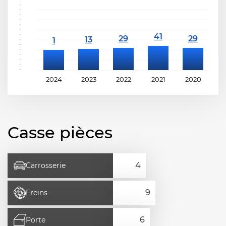
2024
2023
2022
2021
2020
2
Casse pièces
Carrosserie
Freins
Porte