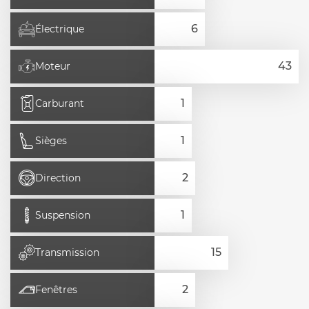
Électrique
Moteur
Carburant
Sièges
Direction
Suspension
Transmission
Fenêtres