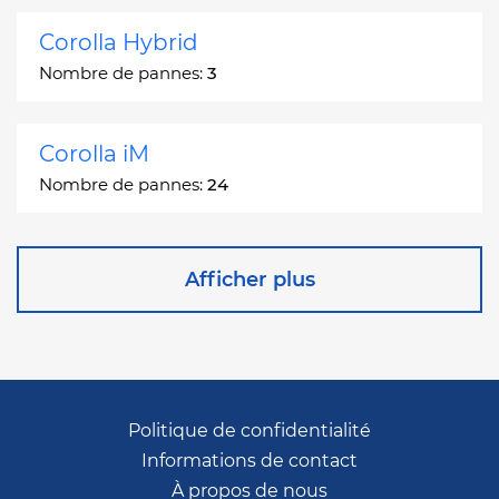
Corolla Hybrid
Nombre de pannes:
3
Corolla iM
Nombre de pannes:
24
Corona
Afficher plus
Nombre de pannes:
2
Corona Station Wagon
Nombre de pannes:
1
Politique de confidentialité
Informations de contact
Cressida
À propos de nous