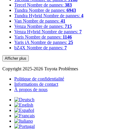
Tercel
Nombre de pannes:
383
Tundra
Nombre de pannes:
6943
Tundra Hybrid
Nombre de pannes:
4
Van
Nombre de pannes:
41
Venza
Nombre de pannes:
715
Venza Hybrid
Nombre de pannes:
7
Yaris
Nombre de pannes:
1146
Yaris iA
Nombre de pannes:
25
bZ4X
Nombre de pannes:
7
Afficher plus
Copyright 2025-2026 Toyota Problèmes
Politique de confidentialité
Informations de contact
À propos de nous