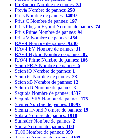
PreRunner
Nombre de pannes:
30
Previa
Nombre de pannes:
258
Prius
Nombre de pannes:
14097
Prius C
Nombre de pannes:
197
Prius Plug-in Hybrid
Nombre de pannes:
74
Prius Prime
Nombre de pannes:
94
Prius V
Nombre de pannes:
454
RAV4
Nombre de pannes:
9230
RAV4 EV
Nombre de pannes:
31
RAV4 Hybrid
Nombre de pannes:
87
RAV4 Prime
Nombre de pannes:
106
Scion FR-S
Nombre de pannes:
5
Scion iQ
Nombre de pannes:
1
Scion tC
Nombre de pannes:
28
Scion xB
Nombre de pannes:
12
Scion xD
Nombre de pannes:
3
Sequoia
Nombre de pannes:
4537
Sequoia SR5
Nombre de pannes:
175
Sienna
Nombre de pannes:
10097
Sienna Hybrid
Nombre de pannes:
19
Solara
Nombre de pannes:
1018
Sunrader
Nombre de pannes:
2
Supra
Nombre de pannes:
100
T100
Nombre de pannes:
399
Tacoma
Nombre de pannes:
9168