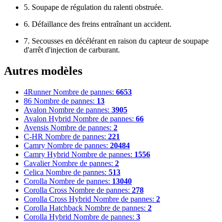
5. Soupape de régulation du ralenti obstruée.
6. Défaillance des freins entraînant un accident.
7. Secousses en décélérant en raison du capteur de soupape
d'arrêt d'injection de carburant.
Autres modèles
4Runner
Nombre de pannes:
6653
86
Nombre de pannes:
13
Avalon
Nombre de pannes:
3905
Avalon Hybrid
Nombre de pannes:
66
Avensis
Nombre de pannes:
2
C-HR
Nombre de pannes:
221
Camry
Nombre de pannes:
20484
Camry Hybrid
Nombre de pannes:
1556
Cavalier
Nombre de pannes:
2
Celica
Nombre de pannes:
513
Corolla
Nombre de pannes:
13040
Corolla Cross
Nombre de pannes:
278
Corolla Cross Hybrid
Nombre de pannes:
2
Corolla Hatchback
Nombre de pannes:
2
Corolla Hybrid
Nombre de pannes:
3