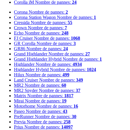
Corolla iM
Nombre de pannes:
24
Corona
Nombre de pannes:
2
Corona Station Wagon
Nombre de pannes:
1
Cressida
Nombre de pannes:
55
Crown
Nombre de pannes:
7
Echo
Nombre de pannes:
248
FJ Cruiser
Nombre de pannes:
1068
GR Corolla
Nombre de pannes:
3
GR86
Nombre de pannes:
24
Grand Highlander
Nombre de pannes:
27
Grand Highlander Hybrid
Nombre de pannes:
1
Highlander
Nombre de pannes:
4934
Highlander Hybrid
Nombre de pannes:
1024
Hilux
Nombre de pannes:
499
Land Cruiser
Nombre de pannes:
349
MR2
Nombre de pannes:
60
MR2 Spyder
Nombre de pannes:
37
Matrix
Nombre de pannes:
1817
Mirai
Nombre de pannes:
19
Motorhome
Nombre de pannes:
16
Paseo
Nombre de pannes:
43
PreRunner
Nombre de pannes:
30
Previa
Nombre de pannes:
258
Prius
Nombre de pannes:
14097