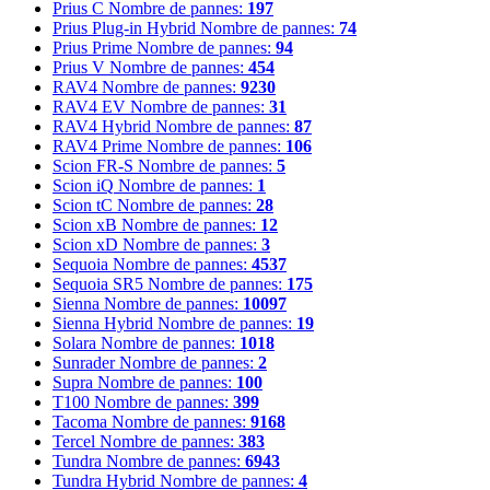
Prius C
Nombre de pannes:
197
Prius Plug-in Hybrid
Nombre de pannes:
74
Prius Prime
Nombre de pannes:
94
Prius V
Nombre de pannes:
454
RAV4
Nombre de pannes:
9230
RAV4 EV
Nombre de pannes:
31
RAV4 Hybrid
Nombre de pannes:
87
RAV4 Prime
Nombre de pannes:
106
Scion FR-S
Nombre de pannes:
5
Scion iQ
Nombre de pannes:
1
Scion tC
Nombre de pannes:
28
Scion xB
Nombre de pannes:
12
Scion xD
Nombre de pannes:
3
Sequoia
Nombre de pannes:
4537
Sequoia SR5
Nombre de pannes:
175
Sienna
Nombre de pannes:
10097
Sienna Hybrid
Nombre de pannes:
19
Solara
Nombre de pannes:
1018
Sunrader
Nombre de pannes:
2
Supra
Nombre de pannes:
100
T100
Nombre de pannes:
399
Tacoma
Nombre de pannes:
9168
Tercel
Nombre de pannes:
383
Tundra
Nombre de pannes:
6943
Tundra Hybrid
Nombre de pannes:
4