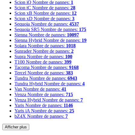
Scion iQ
Nombre de pannes:
1
Scion tC
Nombre de pannes:
28
Scion xB
Nombre de pannes:
12
Scion xD
Nombre de pannes:
3
Sequoia
Nombre de pannes:
4537
Sequoia SR5
Nombre de pannes:
175
Sienna
Nombre de pannes:
10097
Sienna Hybrid
Nombre de pannes:
19
Solara
Nombre de pannes:
1018
Sunrader
Nombre de pannes:
2
Supra
Nombre de pannes:
100
T100
Nombre de pannes:
399
Tacoma
Nombre de pannes:
9168
Tercel
Nombre de pannes:
383
Tundra
Nombre de pannes:
6943
Tundra Hybrid
Nombre de pannes:
4
Van
Nombre de pannes:
41
Venza
Nombre de pannes:
715
Venza Hybrid
Nombre de pannes:
7
Yaris
Nombre de pannes:
1146
Yaris iA
Nombre de pannes:
25
bZ4X
Nombre de pannes:
7
Afficher plus