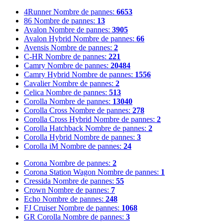
4Runner
Nombre de pannes:
6653
86
Nombre de pannes:
13
Avalon
Nombre de pannes:
3905
Avalon Hybrid
Nombre de pannes:
66
Avensis
Nombre de pannes:
2
C-HR
Nombre de pannes:
221
Camry
Nombre de pannes:
20484
Camry Hybrid
Nombre de pannes:
1556
Cavalier
Nombre de pannes:
2
Celica
Nombre de pannes:
513
Corolla
Nombre de pannes:
13040
Corolla Cross
Nombre de pannes:
278
Corolla Cross Hybrid
Nombre de pannes:
2
Corolla Hatchback
Nombre de pannes:
2
Corolla Hybrid
Nombre de pannes:
3
Corolla iM
Nombre de pannes:
24
Corona
Nombre de pannes:
2
Corona Station Wagon
Nombre de pannes:
1
Cressida
Nombre de pannes:
55
Crown
Nombre de pannes:
7
Echo
Nombre de pannes:
248
FJ Cruiser
Nombre de pannes:
1068
GR Corolla
Nombre de pannes:
3