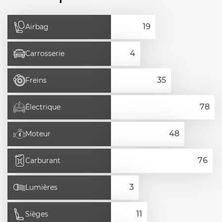
Airbag
Carrosserie
Freins
Électrique
Moteur
Carburant
Lumières
Sièges