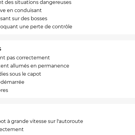
ant des situations dangereuses
ive en conduisant
ssant sur des bosses
ovoquant une perte de contrôle
s
ment pas correctement
estent allumés en permanence
ies sous le capot
redémarrée
ères
pot à grande vitesse sur l'autoroute
rrectement