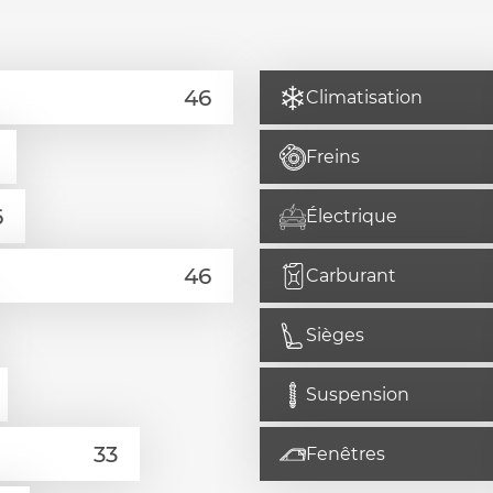
Climatisation
Freins
Électrique
Carburant
Sièges
Suspension
Fenêtres