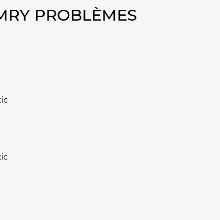
AMRY PROBLÈMES
ic
ic