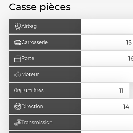
Casse pièces
Airbag
Carrosserie
Porte
Moteur
Lumières
Direction
Transmission