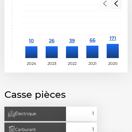
2024
2023
2022
2021
2020
2
Casse pièces
Électrique
Carburant