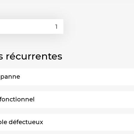
s récurrentes
n panne
 fonctionnel
ble défectueux