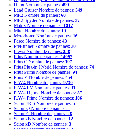
Hilux
Nombre de pannes:
499
Land Cruiser
Nombre de pannes:
349
MR2
Nombre de pannes:
60
MR2 Spyder
Nombre de pannes:
37
Matrix
Nombre de pannes:
1817
Mirai
Nombre de pannes:
19
Motorhome
Nombre de pannes:
16
Paseo
Nombre de pannes:
43
PreRunner
Nombre de pannes:
30
Previa
Nombre de pannes:
258
Prius
Nombre de pannes:
14097
Prius C
Nombre de pannes:
197
Prius Plug-in Hybrid
Nombre de pannes:
74
Prius Prime
Nombre de pannes:
94
Prius V
Nombre de pannes:
454
RAV4
Nombre de pannes:
9230
RAV4 EV
Nombre de pannes:
31
RAV4 Hybrid
Nombre de pannes:
87
RAV4 Prime
Nombre de pannes:
106
Scion FR-S
Nombre de pannes:
5
Scion iQ
Nombre de pannes:
1
Scion tC
Nombre de pannes:
28
Scion xB
Nombre de pannes:
12
Scion xD
Nombre de pannes:
3