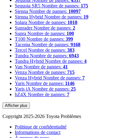
Sequoia
Nombre de pannes:
4537
Sequoia SR5
Nombre de pannes:
175
Sienna
Nombre de pannes:
10097
Sienna Hybrid
Nombre de pannes:
19
Solara
Nombre de pannes:
1018
Sunrader
Nombre de pannes:
2
Supra
Nombre de pannes:
100
T100
Nombre de pannes:
399
Tacoma
Nombre de pannes:
9168
Tercel
Nombre de pannes:
383
Tundra
Nombre de pannes:
6943
Tundra Hybrid
Nombre de pannes:
4
Van
Nombre de pannes:
41
Venza
Nombre de pannes:
715
Venza Hybrid
Nombre de pannes:
7
Yaris
Nombre de pannes:
1146
Yaris iA
Nombre de pannes:
25
bZ4X
Nombre de pannes:
7
Afficher plus
Copyright 2025-2026 Toyota Problèmes
Politique de confidentialité
Informations de contact
À propos de nous