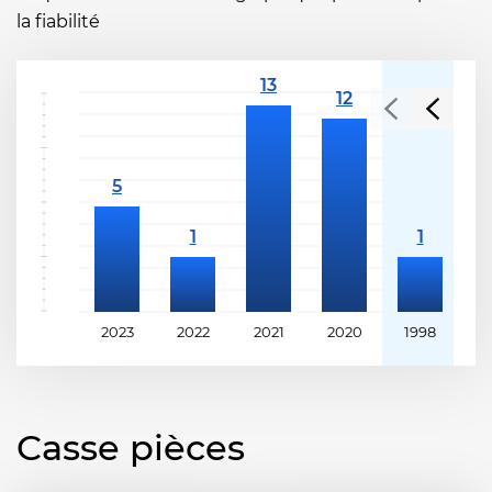
la fiabilité
2023
2022
2021
2020
1998
1
Casse pièces