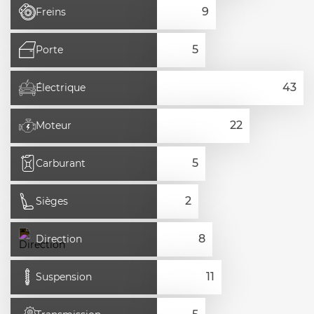
Freins
Porte
Électrique
Moteur
Carburant
Sièges
Direction
Suspension