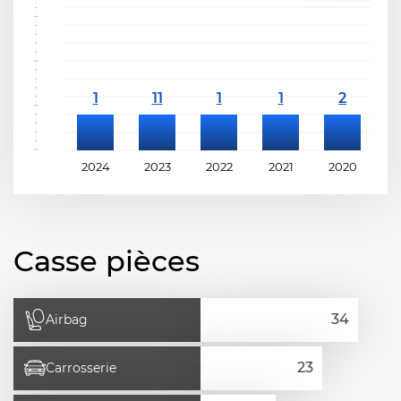
2024
2023
2022
2021
2020
2
Casse pièces
Airbag
Carrosserie