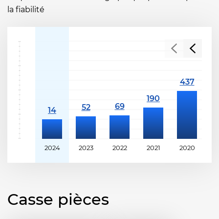
la fiabilité
2024
2023
2022
2021
2020
2
Casse pièces