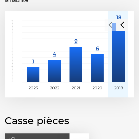
la fiabilité
2023
2022
2021
2020
2019
2
Casse pièces