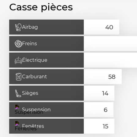
Casse pièces
Airbag
Freins
Électrique
Carburant
Sièges
Suspension
Fenêtres