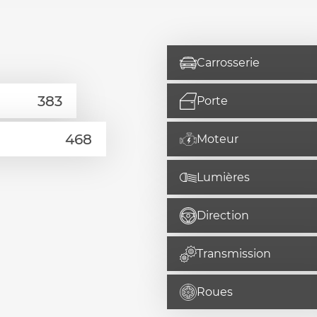
Carrosserie
Porte
Moteur
Lumières
Direction
Transmission
Roues