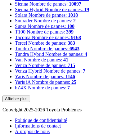
Sienna
Nombre de pannes:
10097
Sienna Hybrid
Nombre de pannes:
19
Solara
Nombre de pannes:
1018
Sunrader
Nombre de pannes:
2
Supra
Nombre de pannes:
100
T100
Nombre de pannes:
399
Tacoma
Nombre de pannes:
9168
Tercel
Nombre de pannes:
383
Tundra
Nombre de pannes:
6943
Tundra Hybrid
Nombre de pannes:
4
Van
Nombre de pannes:
41
Venza
Nombre de pannes:
715
Venza Hybrid
Nombre de pannes:
7
Yaris
Nombre de pannes:
1146
Yaris iA
Nombre de pannes:
25
bZ4X
Nombre de pannes:
7
Afficher plus
Copyright 2025-2026 Toyota Problèmes
Politique de confidentialité
Informations de contact
À propos de nous