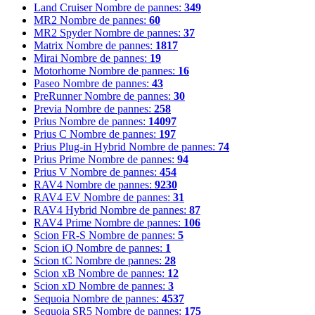
Land Cruiser
Nombre de pannes:
349
MR2
Nombre de pannes:
60
MR2 Spyder
Nombre de pannes:
37
Matrix
Nombre de pannes:
1817
Mirai
Nombre de pannes:
19
Motorhome
Nombre de pannes:
16
Paseo
Nombre de pannes:
43
PreRunner
Nombre de pannes:
30
Previa
Nombre de pannes:
258
Prius
Nombre de pannes:
14097
Prius C
Nombre de pannes:
197
Prius Plug-in Hybrid
Nombre de pannes:
74
Prius Prime
Nombre de pannes:
94
Prius V
Nombre de pannes:
454
RAV4
Nombre de pannes:
9230
RAV4 EV
Nombre de pannes:
31
RAV4 Hybrid
Nombre de pannes:
87
RAV4 Prime
Nombre de pannes:
106
Scion FR-S
Nombre de pannes:
5
Scion iQ
Nombre de pannes:
1
Scion tC
Nombre de pannes:
28
Scion xB
Nombre de pannes:
12
Scion xD
Nombre de pannes:
3
Sequoia
Nombre de pannes:
4537
Sequoia SR5
Nombre de pannes:
175