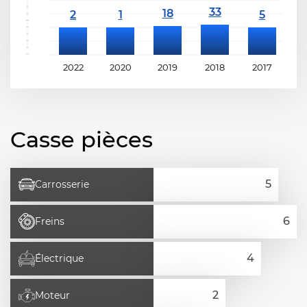
2022
2020
2019
2018
2017
2
Casse pièces
Carrosserie
Freins
Électrique
Moteur