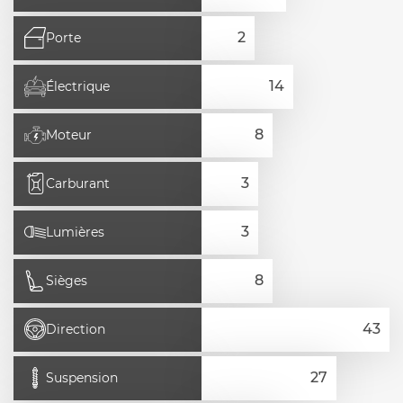
Porte
Électrique
Moteur
Carburant
Lumières
Sièges
Direction
Suspension